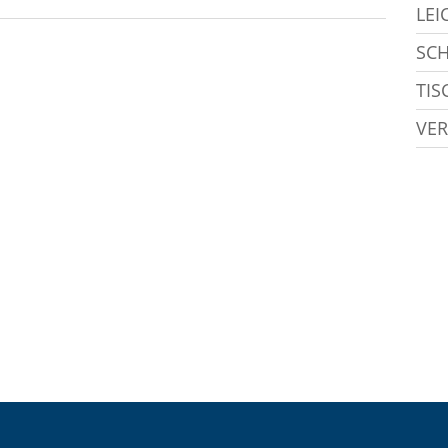
LEI
SC
TIS
VER