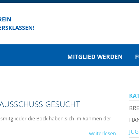
REIN
ERSKLASSEN!
MITGLIED WERDEN
F
KA
AUSSCHUSS GESUCHT
BRE
nsmitglieder die Bock haben,sich im Rahmen der
HA
JU
weiterlesen...