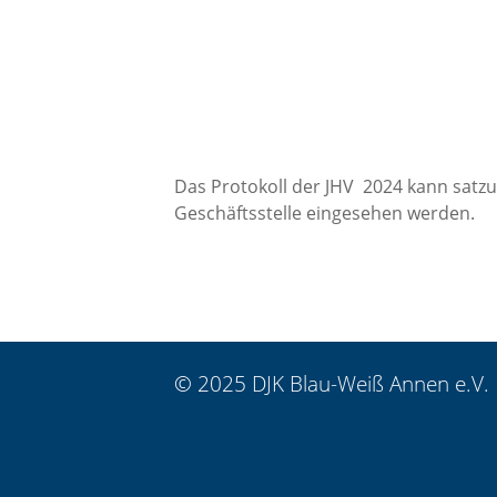
Das Protokoll der JHV 2024 kann satz
Geschäftsstelle eingesehen werden.
© 2025 DJK Blau-Weiß Annen e.V.