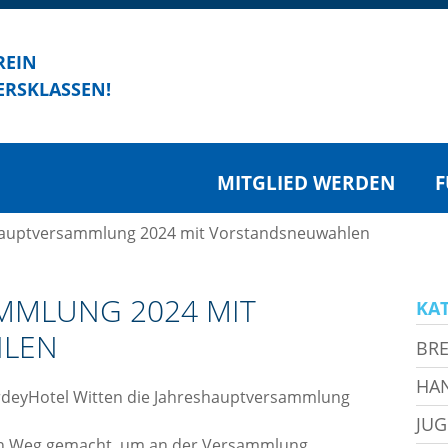
REIN
ERSKLASSEN!
MITGLIED WERDEN
F
hauptversammlung 2024 mit Vorstandsneuwahlen
MMLUNG 2024 MIT
KA
LEN
BRE
HA
 ArdeyHotel Witten die Jahreshauptversammlung
JU
den Weg gemacht, um an der Versammlung