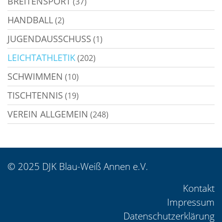
BREITENSPORT
(37)
HANDBALL
(2)
JUGENDAUSSCHUSS
(1)
LEICHTATHLETIK
(202)
SCHWIMMEN
(10)
TISCHTENNIS
(19)
VEREIN ALLGEMEIN
(248)
© 2025 DJK Blau-Weiß Annen e.V.
Kontakt
Impressum
Datenschutzerklärung