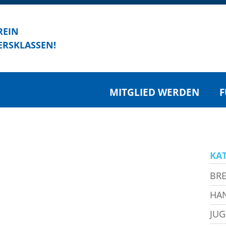
REIN
ERSKLASSEN!
MITGLIED WERDEN
F
KA
BRE
HA
JU