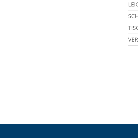
LEI
SC
TIS
VER