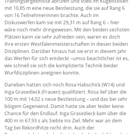
Trainingsergebnisse abrufen und stieß im Kugelstoßen
mit 10,85 m eine neue Bestleistung, die sie auf Rang 6
von 16 Teilnehmerinnen brachte. Auch im
Diskuswerfen
kam sie
mit 29,31 m auf Rang 6
– hier
wäre noch mehr dringewesen
.
Mit den beiden sechsten
Plätzen
kann sie sehr
zufrieden sein, waren es doch
i
hre ersten Westfalenmeisterschaften in diesen beiden
Disziplinen. Darüber hinaus hat
s
ie erst in diesem Jahr
das Werfen für sich entdeckt
–
umso beachtlicher ist es,
wie schnell
s
ie sich die komplizierte Technik beider
Wurfdisziplinen aneignen konnte.
Daneben hatten sich noch Rosa Habschick (W14) und
Inga Grasedieck (Frauen) qualifiziert. Rosa lief über die
100 m mit 14,02 s neue Bestleistung – und das bei sehr
böigem Gegenwind. Damit hatte sie aber leider keine
Chance für den Endlauf. Inga Grasedieck kam über die
400 m in 67,93 s als Siebte ins Ziel. Mehr war an dem
Tag bei Rekordhitze nicht drin. Auch der