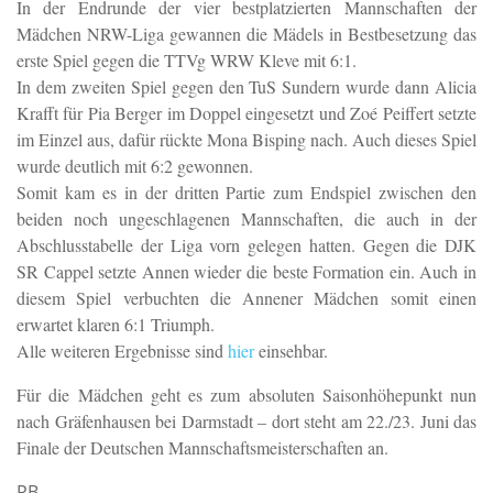
In der Endrunde der vier bestplatzierten Mannschaften der
Mädchen NRW-Liga gewannen die Mädels in Bestbesetzung das
erste Spiel gegen die TTVg WRW Kleve mit 6:1.
In dem zweiten Spiel gegen den TuS Sundern wurde dann Alicia
Krafft für Pia Berger im Doppel eingesetzt und Zoé Peiffert setzte
im Einzel aus, dafür rückte Mona Bisping nach. Auch dieses Spiel
wurde deutlich mit 6:2 gewonnen.
Somit kam es in der dritten Partie zum Endspiel zwischen den
beiden noch ungeschlagenen Mannschaften, die auch in der
Abschlusstabelle der Liga vorn gelegen hatten. Gegen die DJK
SR Cappel setzte Annen wieder die beste Formation ein. Auch in
diesem Spiel
verbuchten die Annener Mädchen somit einen
erwartet klaren 6:1 Triumph.
Alle weiteren Ergebnisse sind
hier
einsehbar.
Für die Mädchen geht es zum absoluten Saisonhöhepunkt nun
nach Gräfenhausen bei Darmstadt – dort steht am 22./23. Juni das
Finale der Deutschen Mannschaftsmeisterschaften an.
PB