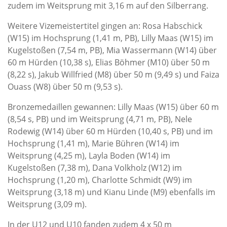
zudem im Weitsprung mit 3,16 m auf den Silberrang.
Weitere Vizemeistertitel gingen an: Rosa Habschick
(W15) im Hochsprung (1,41 m, PB), Lilly Maas (W15) im
Kugelstoßen (7,54 m, PB), Mia Wassermann (W14) über
60 m Hürden (10,38 s), Elias Böhmer (M10) über 50 m
(8,22 s), Jakub Willfried (M8) über 50 m (9,49 s) und Faiza
Ouass (W8) über 50 m (9,53 s).
Bronzemedaillen gewannen: Lilly Maas (W15) über 60 m
(8,54 s, PB) und im Weitsprung (4,71 m, PB), Nele
Rodewig (W14) über 60 m Hürden (10,40 s, PB) und im
Hochsprung (1,41 m), Marie Bühren (W14) im
Weitsprung (4,25 m), Layla Boden (W14) im
Kugelstoßen (7,38 m), Dana Volkholz (W12) im
Hochsprung (1,20 m), Charlotte Schmidt (W9) im
Weitsprung (3,18 m) und Kianu Linde (M9) ebenfalls im
Weitsprung (3,09 m).
In der U12 und U10 fanden zudem 4 x 50 m