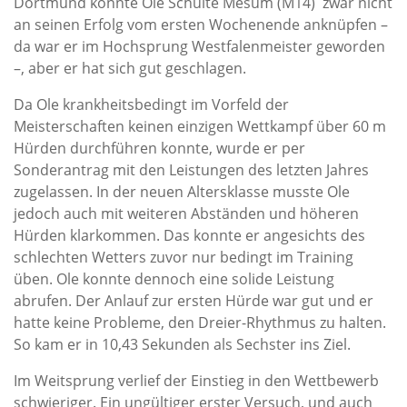
Dortmund konnte Ole Schulte Mesum (M14) zwar nicht
an seinen Erfolg vom ersten Wochenende anknüpfen –
da war er im Hochsprung Westfalenmeister geworden
–, aber er hat sich gut geschlagen.
Da Ole krankheitsbedingt im Vorfeld der
Meisterschaften keinen einzigen Wettkampf über 60 m
Hürden durchführen konnte, wurde er per
Sonderantrag mit den Leistungen des letzten Jahres
zugelassen. In der neuen Altersklasse musste Ole
jedoch auch mit weiteren Abständen und höheren
Hürden klarkommen. Das konnte er angesichts des
schlechten Wetters zuvor nur bedingt im Training
üben. Ole konnte dennoch eine solide Leistung
abrufen. Der Anlauf zur ersten Hürde war gut und er
hatte keine Probleme, den Dreier-Rhythmus zu halten.
So kam er in 10,43 Sekunden als Sechster ins Ziel.
Im Weitsprung verlief der Einstieg in den Wettbewerb
schwieriger. Ein ungültiger erster Versuch, und auch