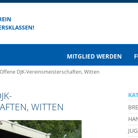
REIN
ERSKLASSEN!
MITGLIED WERDEN
F
 Offene DJK-Vereinsmeisterschaften, Witten
JK-
KA
AFTEN, WITTEN
BRE
HA
JU