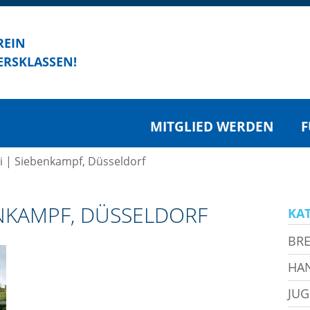
REIN
ERSKLASSEN!
MITGLIED WERDEN
F
ai | Siebenkampf, Düsseldorf
BENKAMPF, DÜSSELDORF
KA
BRE
HA
JU