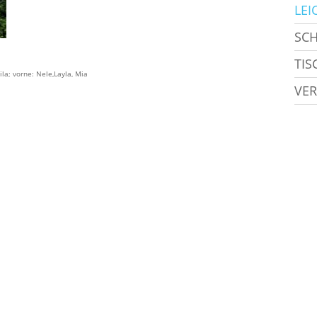
LEI
SC
TIS
ila; vorne: Nele,Layla, Mia
VER