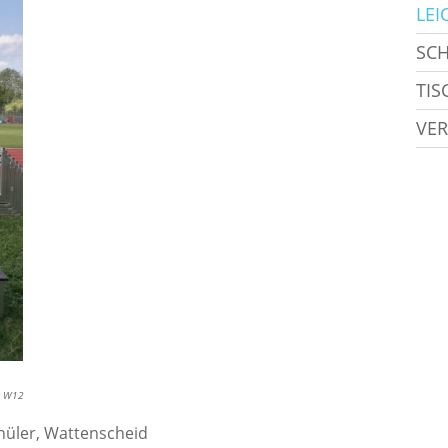
LEI
SC
TIS
VER
er W12
chüler, Wattenscheid