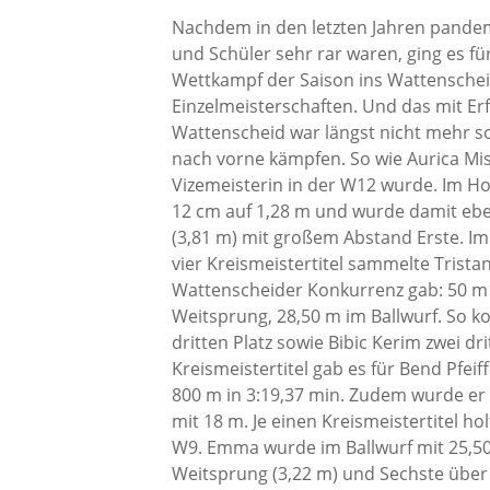
Nachdem in den letzten Jahren pandem
und Schüler sehr rar waren, ging es für
Wettkampf der Saison ins Wattenschei
Einzelmeisterschaften. Und das mit Er
Wattenscheid war längst nicht mehr so
nach vorne kämpfen. So wie Aurica Misc
Vizemeisterin in der W12 wurde. Im Ho
12 cm auf 1,28 m und wurde damit ebe
(3,81 m) mit großem Abstand Erste. Im 
vier Kreismeistertitel sammelte Trista
Wattenscheider Konkurrenz gab: 50 m in
Weitsprung, 28,50 m im Ballwurf. So k
dritten Platz sowie Bibic Kerim zwei dr
Kreismeistertitel gab es für Bend Pfei
800 m in 3:19,37 min. Zudem wurde er ü
mit 18 m. Je einen Kreismeistertitel 
W9. Emma wurde im Ballwurf mit 25,50
Weitsprung (3,22 m) und Sechste über