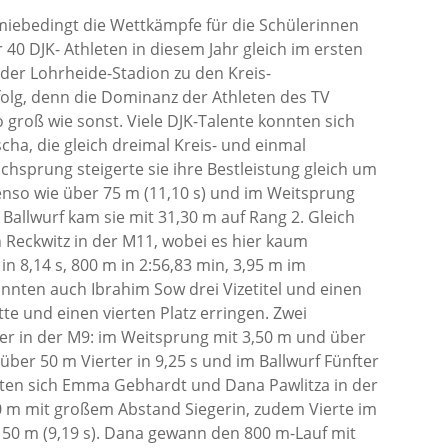
iebedingt die Wettkämpfe für die Schülerinnen
 40 DJK- Athleten in diesem Jahr gleich im ersten
der Lohrheide-Stadion zu den Kreis-
folg, denn die Dominanz der Athleten des TV
 groß wie sonst. Viele DJK-Talente konnten sich
ha, die gleich dreimal Kreis- und einmal
chsprung steigerte sie ihre Bestleistung gleich um
nso wie über 75 m (11,10 s) und im Weitsprung
Ballwurf kam sie mit 31,30 m auf Rang 2. Gleich
n Reckwitz in der M11, wobei es hier kaum
 8,14 s, 800 m in 2:56,83 min, 3,95 m im
onnten auch Ibrahim Sow drei Vizetitel und einen
itte und einen vierten Platz erringen. Zwei
ffer in der M9: im Weitsprung mit 3,50 m und über
ber 50 m Vierter in 9,25 s und im Ballwurf Fünfter
holten sich Emma Gebhardt und Dana Pawlitza in der
 m mit großem Abstand Siegerin, zudem Vierte im
 50 m (9,19 s). Dana gewann den 800 m-Lauf mit