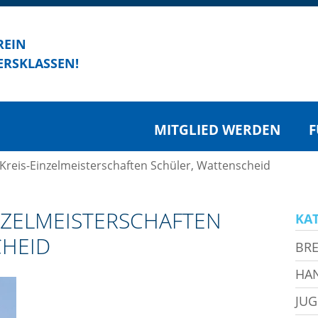
REIN
ERSKLASSEN!
MITGLIED WERDEN
F
 Kreis-Einzelmeisterschaften Schüler, Wattenscheid
INZELMEISTERSCHAFTEN
KA
CHEID
BRE
HA
JU