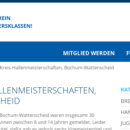
REIN
ERSKLASSEN!
MITGLIED WERDEN
F
 Kreis-Hallenmeisterschaften, Bochum-Wattenscheid
ALLENMEISTERSCHAFTEN,
KA
HEID
BRE
HA
in Bochum-Wattenscheid waren insgesamt 30
Annen zwischen 8 und 14 Jahren gemeldet. Leider
JU
itel, dafür gab es jedoch sechs Vizemeistertitel und