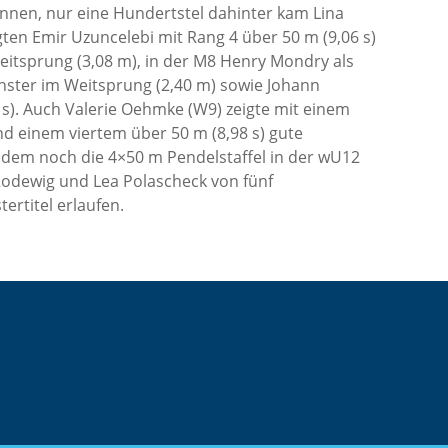
innen, nur eine Hundertstel dahinter kam Lina
gten Emir Uzuncelebi mit Rang 4 über 50 m (9,06 s)
itsprung (3,08 m), in der M8 Henry Mondry als
chster im Weitsprung (2,40 m) sowie Johann
 s). Auch Valerie Oehmke (W9) zeigte mit einem
nd einem viertem über 50 m (8,98 s) gute
udem noch die 4×50 m Pendelstaffel in der wU12
 Rodewig und Lea Polascheck von fünf
ertitel erlaufen.