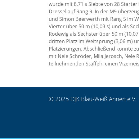
wurde mit 8,71 s Siebte von 28 Starter
Dressel auf Rang 9. In der M9 überzeu
und Simon Beerwerth mit Rang 5 im We
Vierter über 50 m (10,03 s) und als Se
Rodewig als Sechster über 50 m (10,07
dritten Platz im Weitsprung (3,06 m) u
Platzierungen. Abschließend konnte z
mit Nele Schröder, Mila Jerosch, Nele
teilnehmenden Staffeln einen Vizemeist
© 2025 DJK Blau-Weiß Annen e.V.