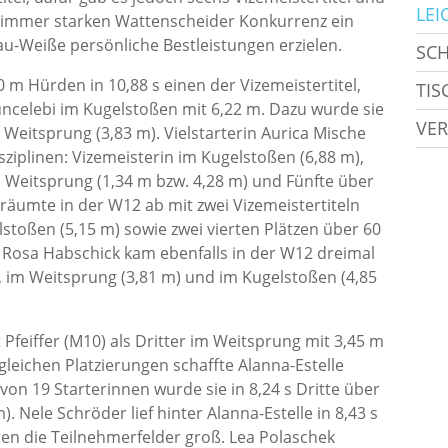
LEI
ie immer starken Wattenscheider Konkurrenz ein
au-Weiße persönliche Bestleistungen erzielen.
SC
 m Hürden in 10,88 s einen der Vizemeistertitel,
TIS
zuncelebi im Kugelstoßen mit 6,22 m. Dazu wurde sie
VER
m Weitsprung (3,83 m). Vielstarterin Aurica Mische
sziplinen: Vizemeisterin im Kugelstoßen (6,88 m),
d Weitsprung (1,34 m bzw. 4,28 m) und Fünfte über
 räumte in der W12 ab mit zwei Vizemeistertiteln
stoßen (5,15 m) sowie zwei vierten Plätzen über 60
. Rosa Habschick kam ebenfalls in der W12 dreimal
, im Weitsprung (3,81 m) und im Kugelstoßen (4,85
 Pfeiffer (M10) als Dritter im Weitsprung mit 3,45 m
 gleichen Platzierungen schaffte Alanna-Estelle
von 19 Starterinnen wurde sie in 8,24 s Dritte über
 Nele Schröder lief hinter Alanna-Estelle in 8,43 s
aren die Teilnehmerfelder groß. Lea Polaschek