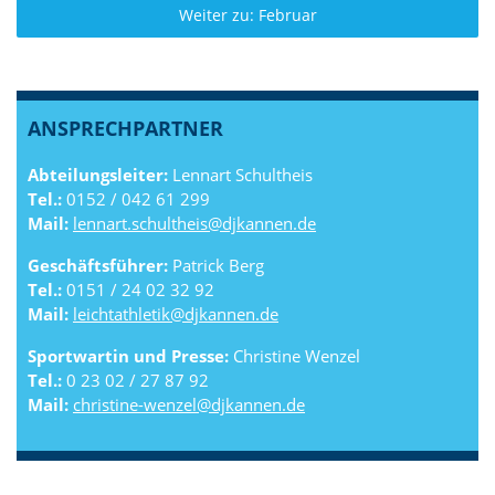
Weiter zu: Februar
ANSPRECHPARTNER
Abteilungsleiter:
Lennart Schultheis
Tel.:
0152 / 042 61 299
Mail:
lennart.schultheis@djkannen.de
Geschäftsführer:
Patrick Berg
Tel.:
0151 / 24 02 32 92
Mail:
leichtathletik@djkannen.de
Sportwartin und Presse:
Christine Wenzel
Tel.:
0 23 02 / 27 87 92
Mail:
christine-wenzel@djkannen.de